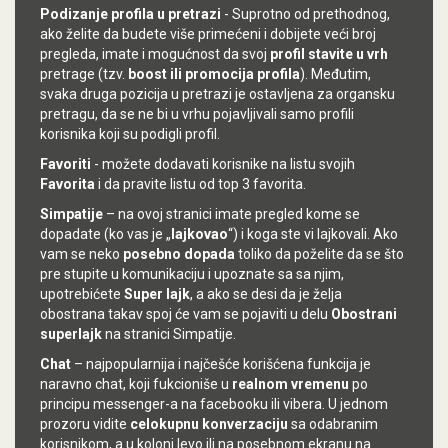
Podizanje profila u pretrazi
- Suprotno od prethodnog,
ako želite da budete više primećeni i dobijete veći broj
pregleda, imate i mogućnost da svoj
profil stavite u vrh
pretrage (tzv.
boost ili promocija profila
). Međutim,
svaka druga pozicija u pretrazi je ostavljena za organsku
pretragu, da se ne bi u vrhu pojavljivali samo profili
korisnika koji su podigli profil.
Favoriti
- možete dodavati korisnike na listu svojih
Favorita
i da pravite listu od top 3 favorita.
Simpatije
– na ovoj stranici imate
pregled kome se
dopadate (ko vas je „
lajkovao
“) i koga ste vi lajkovali. Ako
vam se neko
posebno dopada
toliko da poželite da se što
pre stupite u komunikaciju i upoznate sa sa njim,
upotrebićete
Super lajk
, a ako se desi da je želja
obostrana takav spoj će vam se pojaviti u delu
Obostrani
superlajk
na stranici Simpatije.
Chat
– najpopularnija i najčešće korišćena funkcija je
naravno chat, koji fukcioniše u
realnom vremenu
po
principu messenger-a na facebooku ili vibera. U jednom
prozoru vidite
celokupnu konverzaciju
sa odabranim
korisnikom, a u koloni levo ili na posebnom ekranu na