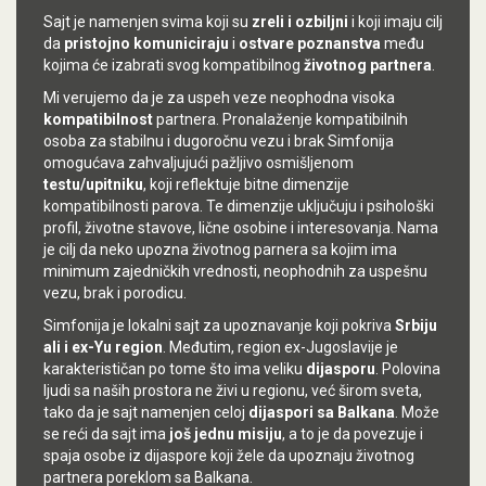
Sajt je namenjen svima koji su
zreli i ozbiljni
i koji imaju cilj
da
pristojno komuniciraju
i
ostvare poznanstva
među
kojima će izabrati svog kompatibilnog
životnog partnera
.
Mi verujemo da je za uspeh veze neophodna
visoka
kompatibilnost
partnera
.
Pronalaženje kompatibilnih
osoba za stabilnu i dugoročnu vezu i brak Simfonija
omogućava zahvaljujući pažljivo osmišljenom
testu/upitniku
, koji reflektuje bitne dimenzije
kompatibilnosti parova. Te dimenzije uključuju i psihološki
profil, životne stavove, lične osobine i interesovanja. Nama
je cilj da neko upozna životnog parnera sa kojim ima
minimum zajedničkih vrednosti, neophodnih za uspešnu
vezu, brak i porodicu.
Simfonija je lokalni sajt za upoznavanje koji pokriva
Srbiju
ali i ex-Yu region
. Međutim, region ex-Jugoslavije je
karakterističan po tome što ima veliku
dijasporu
. Polovina
ljudi sa naših prostora ne živi u regionu, već širom sveta,
tako da je sajt namenjen celoj
dijaspori sa Balkana
. Može
se reći da sajt ima
još jednu misiju
, a to je da povezuje i
spaja osobe iz dijaspore koji žele da upoznaju životnog
partnera poreklom sa Balkana.