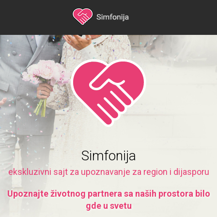
Simfonija
ekskluzivni sajt za upoznavanje za region i dijasporu
Upoznajte životnog partnera sa naših prostora bilo
gde u svetu