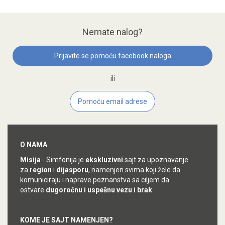
Nemate nalog?
Prijavite se pomoću facebook naloga
ili
Pomoću email adrese
O NAMA
Misija
-
Simfonija je
ekskluzivni
sajt za upoznavanje
za
region
i
dijasporu
, namenjen svima koji žele da
komuniciraju i naprave poznanstva sa ciljem da
ostvare
dugoročnu i uspešnu vezu i brak
.
KOME JE SAJT NAMENJEN?