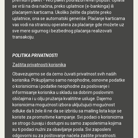
premium paket - veći paket podrazumeva i popust. Uplata
se vrši na dva načina, preko uplatnice (e-bankinga) ili
plaćanjem karticama. Ukoliko želite da platite preko
uplatnice, ona se automatski generiše. Plaćanje karticama
vas vodi na stranicu operatera za plaćanje gde možete uz
sve mere sigurnog i bezbednog plaćanja realizovati
transakciju.
POLITIKA PRIVATNOSTI
Zaštita privatnosti korisnika
Obavezujemo se da ćemo čuvati privatnost svih naših
korisnika. Prikupljamo samo neophodne, osnovne podatke
o korisnicima i podatke neophodne za poslovanje i
informisanje korisnika u skladu sa dobrim poslovnim
običajima i u cilju pružanja kvalititne usluge. Dajemo
korisnicima mogućnost izbora uključujući mogućnost
odluke da li žele ili ne da se izbrišu sa mailing lista koje se
koriste za promotivne kampanje. Svi podaci o korisnicima
se strogo čuvaju i dostupni su samo zaposlenima kojima
su ti podaci nužni za obavljanje posla. Svi zaposleni
odgovorni su za poštovanje načela zaštite privatnosti.