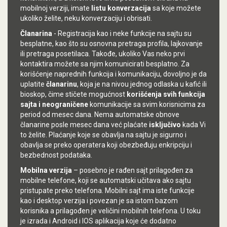
mobilnoj verziji, imate
listu konverzacija
sa koje možete
ukoliko želite, neku konverzaciju i obrisati.
Članarina
- Registracija kao i neke funkcije na sajtu su
besplatne, kao što su osnovna pretraga profila, lajkovanje
ili pretraga posetilaca. Takođe, ukoliko Vas neko prvi
kontaktira možete sa njim komunicirati besplatno. Za
korišćenje naprednih funkcija i komunikaciju, dovoljno je da
uplatite
članarinu
, koja je na nivou jednog odlaska u kafić ili
bioskop, čime stičete mogućnost
korišćenja svih funkcija
sajta i neograničene
komunikacije sa svim korisnicima za
period od mesec dana. Nema automatske obnove
članarine posle mesec dana već plaćate
isključivo
kada Vi
to želite.
Plaćanje koje se obavlja na sajtu je sigurno i
obavlja se preko operatera koji obezbeđuju enkripciju i
bezbednost podataka.
Mobilna verzija
– posebno je rađen sajt prilagođen za
mobilne telefone, koji se automatski učitava ako sajtu
pristupate preko telefona. Mobilni sajt ima iste funkcije
kao i desktop verzija i povezan je sa istom bazom
korisnika a prilagođen je veličini mobilnih telefona. U toku
je izrada i Android i IOS aplikacija koje će dodatno