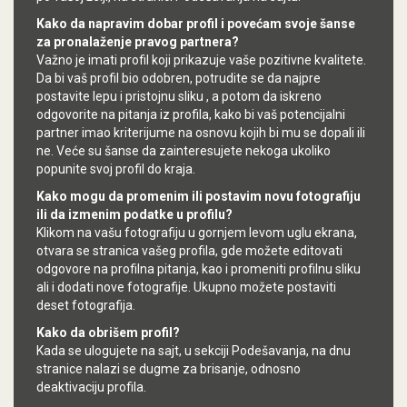
Kako da napravim dobar profil i povećam svoje šanse
za pronalaženje pravog partnera?
Važno je imati profil koji prikazuje vaše pozitivne kvalitete.
Da bi vaš profil bio odobren, potrudite se da najpre
postavite lepu i pristojnu sliku , a potom da iskreno
odgovorite na pitanja iz profila, kako bi vaš potencijalni
partner imao kriterijume na osnovu kojih bi mu se dopali ili
ne. Veće su šanse da zainteresujete nekoga ukoliko
popunite svoj profil do kraja.
Kako mogu da promenim ili postavim novu fotografiju
ili da izmenim podatke u profilu?
Klikom na vašu fotografiju u gornjem levom uglu ekrana,
otvara se stranica vašeg profila, gde možete editovati
odgovore na profilna pitanja, kao i promeniti profilnu sliku
ali i dodati nove fotografije. Ukupno možete postaviti
deset fotografija.
Kako da obrišem profil?
Kada se ulogujete na sajt, u sekciji Podešavanja, na dnu
stranice nalazi se dugme za brisanje, odnosno
deaktivaciju profila.