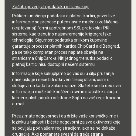
Zaštita poverljivih podataka o transakciji
Prilikom unošenja podataka o platnoj kartici, poverljive
informacije se prenose putem javne mreže u zaštićenoj
(kriptovanoj) formi upotrebnom SSL protokola i PKI
sistema, kao trenutno najsavremenije kriptografske
tehnologije. Sigurnost podataka prilikom kupovine
garantuje procesor platnih kartica ChipCard a.d Beograd,
pa se tako kompletan proces naplate obavlja na
stranicama ChipCard-a. Niti jednog trenutka podaci o
platnoj kartici nisu dostupni našem sistemu.
Informacije koje sakupljamo od vas su u cilju pružanja
naše usluge i neće biti otkriveni trećoj strani, osim u
slučajevima kada to zakon nalaže. Slažete se da deo ovih
informacija može biti korišćen u svrhe statistike i slanja
komercijalnih poruka od strane Sajta na vaš registracioni
e-mail.
Preuzimate odgovornost da držite vaše korisničko ime i
lozinku u tajnosti i bićete odgovorni za sve aktivnosti koje
se odvijaju pod vašom registracijom, ako se ne dokaže
drugačije. Ako postanete svesni da treća strana