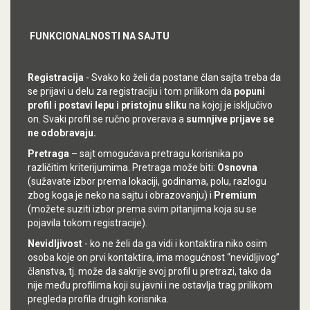
FUNKCIONALNOSTI NA SAJTU
Registracija
- Svako ko želi da postane član sajta treba da
se prijavi u delu za registraciju i tom prilikom da
popuni
profil i postavi lepu i pristojnu sliku
na kojoj je isključivo
on. Svaki profil se ručno proverava a
sumnjive prijave se
ne odobravaju.
Pretraga
– sajt omogućava pretragu korisnika po
različitim kriterijumima. Pretraga može biti:
Osnovna
(sužavate izbor prema lokaciji, godinama, polu, razlogu
zbog koga je neko na sajtu i obrazovanju) i
Premium
(možete suziti izbor prema svim pitanjima koja su se
pojavila tokom registracije).
Nevidljivost
- ko ne želi da ga vidi i kontaktira niko osim
osoba koje on prvi kontaktira, ima mogućnost “nevidljivog”
članstva, tj. može da sakrije svoj profil u pretrazi, tako da
nije među profilima koji su javni i ne ostavlja trag prilikom
pregleda profila drugih korisnika.