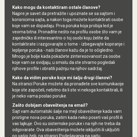
Kako mogu da kontaktiram ostale članove?
Najpre je savet da pretražite i upoznate se sa sajtom i
korisnicima sajta, a nakon toga možete kontaktirati osobe
koje vam se dopadaju. Prva poruka koja probija led je
veoma bitna. Pronađite nešto na profilu osobe što vam je
zajedničko ili interesantno o toj osobi koju želite da
kontaktirate i razgovarajte o tome - izbegavajte kopiranje i
lepljenje poruka - naši članovi kažu da je to očigledno.
Mnogo je bolje kada pokažete zinteresovanost za osobe
koje vam se svidjaju, u smislu da ste stvarno pogledali
njihove profile i obratili pažnju na njihov sadržaj.
Kako da vidim poruke koje mi šalju drugi članovi?
Na stranici Poruke možete da pronađete sve komunikacije
koje ste započeli, nebitno da li ste vi nekoga kontaktirali, ili
je neko vama poslao poruke.
Zašto dobijam obaveštenja na email?
Sajt vam automatski šalje na mejl obaveštenje kada vam
pristigne nova poruka, zatim kada neko poseti vaš profil ili
vas lajkuje. Ovo su sistemske poruke i na njih ne treba da
odgovarate. Ova obaveštenja možete isključiti ili uključiti
po vašoj želji, na stranici Podešavanja na sajtu.