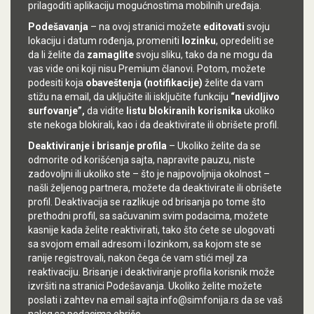
prilagoditi aplikaciju mogućnostima mobilnih uređaja.
Podešavanja
– na ovoj stranici možete
editovati
svoju
lokaciju i datum rođenja, promeniti
lozinku
, opredeliti se
da li želite da
zamaglite
svoju sliku, tako da ne mogu da
vas vide oni koji nisu Premium članovi. Potom, možete
podesiti koja
obaveštenja
(notifikacije)
želite da vam
stižu na email, da uključite ili isključite funkciju
“nevidljivo
surfovanje”,
da vidite
listu blokiranih korisnika
ukoliko
ste nekoga blokirali, kao i da deaktivirate ili obrišete profil.
Deaktiviranje i brisanje profila
– Ukoliko želite da se
odmorite od korišćenja sajta, napravite pauzu, niste
zadovoljni ili ukoliko ste – što je najpovoljnija okolnost –
našli željenog partnera, možete da deaktivirate ili obrišete
profil. Deaktivacija se razlikuje od brisanja po tome što
prethodni profil, sa sačuvanim svim podacima, možete
kasnije kada želite reaktivirati, tako što ćete se ulogovati
sa svojom email adresom i lozinkom, sa kojom ste se
ranije registrovali, nakon čega će vam stići mejl za
reaktivaciju. Brisanje i deaktiviranje profila korisnik može
izvršiti na stranici Podešavanja. Ukoliko želite možete
poslati i zahtev na email sajta info@simfonija.rs da se vaš