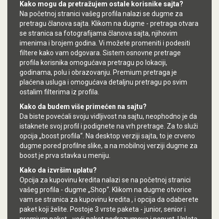
Kako mogu da pretražujem ostale korisnike sajta?
Na početnoj stranici vašeg profila nalazi se dugme za
pretragu članova sajta. Klikom na dugme - pretraga otvara
se stranica sa fotografijama članova sajta, njihovim
imenima i brojem godina. Vi možete promeniti i podesiti
filtere kako vam odgovara. Sistem osnovne pretrage
profila korisnika omogućava pretragu po lokaciji,
godinama, polu i obrazovanju. Premium pretraga je
plaćena usluga i omogućava detaljnu pretragu po svim
ostalim filterima iz profila.
Kako da budem više primećen na sajtu?
Da biste povećali svoju vidljivost na sajtu, neophodno je da
istaknete svoj profil i podignete na vrh pretrage. Za to služi
opcija „boost profila“. Na desktop verziji sajta, to je crveno
dugme pored profilne slike, a na mobilnoj verziji dugme za
boost je prva stavka u meniju.
Kako da izvršim uplatu?
Opcija za kupovinu kredita nalazi se na početnoj stranici
vašeg profila - dugme „Shop“. Klikom na dugme otvorice
vam se stranica za kupovinu kredita , i opcija da odaberete
paket koji želite. Postoje 3 vrste paketa - junior, senior i