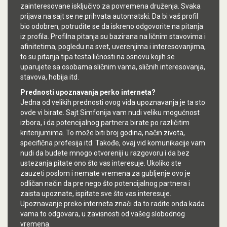
zainteresovane isključivo za povremena druženja. Svaka
prijava na sajt se ne prihvata automatski. Da bi vaš profil
bio odobren, potrudite se da iskreno odgovorite na pitanja
iz profila. Profilna pitanja su bazirana na ličnim stavovima i
afinitetima, pogledu na svet, uverenjima i interesovanjima,
to su pitanja tipa testa ličnosti na osnovu kojih se
uparujete sa osobama sličnim vama, sličnih interesovanja,
stavova, hobija itd.
Prednosti upoznavanja perko interneta?
Jedna od velikih prednosti ovog vida upoznavanja je ta sto
ovde vi birate. Sajt Simfonija vam nudi veliku mogućnost
izbora, i da potencijalnog partnera birate po različitim
kriterijumima. To može biti broj godina, način zivota,
specifična profesija itd. Takođe, ovaj vid komunikacije vam
nudi da budete mnogo otvoreniji u razgovoru i da bez
ustezanja pitate ono što vas interesuje. Ukoliko ste
zauzeti poslom i nemate vremena za gubljenje ovo je
odličan način da pre nego što potencijalnog partnera i
zaista upoznate, ispitate sve što vas interesuje.
Upoznavanje preko interneta znači da to radite onda kada
vama to odgovara, u zavisnosti od vašeg slobodnog
vremena.