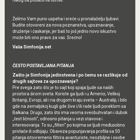
nalog sa podacima obriše.
Želimo Vam puno uspeha i sreće u pronalaželju ljubavi.
Budite otovoreni za nova poznanstva, upoznavanje,
druženje i ćaskanje, jer baš to još jedno novo iskustvo
može biti ono pravo za vas. Srećno!
Vaša Simfonija.net
ČESTO POSTAVLJANA PITANJA
Zašto je Simfonija jedinstvena i po čemu se razlikuje od
drugih sajtova za upoznavanje?
Pre svega zato što je to sajt koji spaja ljude sa naših
prostora širom sveta. Koriste ga ljudi i u Americi, Velikoj
Britaniji, Evropi, ali i na drugom kraju sveta – Australiji, i bilo
gde na zemaljskoj kugli gde žive i/ili rade ljudi poreklom sa
Balkana. Drugo, zato što ima veoma sveobuhvatan i dubok
„test ličnosti“, odnosno pitanja u vezi stavova i
interesovanja. To su „filteri“ po kojima se ljudi međusobno
privlače ili odbijaju. Obaveza popunjavanja profila sa 50
pitanja istovremeno filtrira avanturiste, neozbiljne i osobe